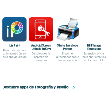
ibis Paint
Android Screen
SSuite Envelope
HEIF Image
Unlock(4uKey)
Printer
Extensions
Da rienda suelta a
tu imaginación en
Desbloquea la
Imprime
Extensión oficial
esta app de dibujo
pantalla de
direcciones sobre
para abrir archivos
cualquier
tus sobres con
en formato HEIF
dispositivo
máxima precisión
en Windows
Android
Descubre apps de Fotografía y Diseño