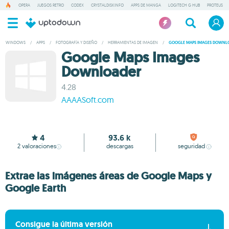
OPERA
JUEGOS RETRO
CODEX
CRYSTALDISKINFO
APPS DE MANGA
LOGITECH G HUB
PROTEUS
WINDOWS
/
APPS
/
FOTOGRAFÍA Y DISEÑO
/
HERRAMIENTAS DE IMAGEN
/
GOOGLE MAPS IMAGES DOWNL
Google Maps Images
Downloader
4.28
AAAASoft.com
4
93.6 k
2
valoraciones
descargas
seguridad
Extrae las imágenes áreas de Google Maps y
Google Earth
Consigue la última versión