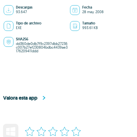
Descargas
Fecha
93.647
28 may. 2008
Tipo de archivo
Tamaño
EXE
993.61 KB
SHA256
dd360de0db7f9c2397dbb27236
c007b27ef230804bdbc4439ae3
176209411ddd
Valora esta app