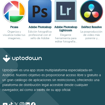
Picasa
Adobe Photoshop
Adobe Photoshop
DaVinci Resolve
Lightroom
Organiza y
Edición fotográfica
La posproducción
visualiza todas tus
profesional con el
Elegante
de vídeo más
imagenes
sello de Adobe
herramienta para
potente y
fácilmente
editar fotografías
completa para PC
digitales
Uptodown es una app store multiplataforma especializada en
Android. Nuestro objetivo es proporcionar acceso libre y gratuito a
un gran catálogo de aplicaciones sin restricciones, ofreciendo una
plataforma de distribución legal accesible desde cualquier
navegador, así como a través de su app oficial.